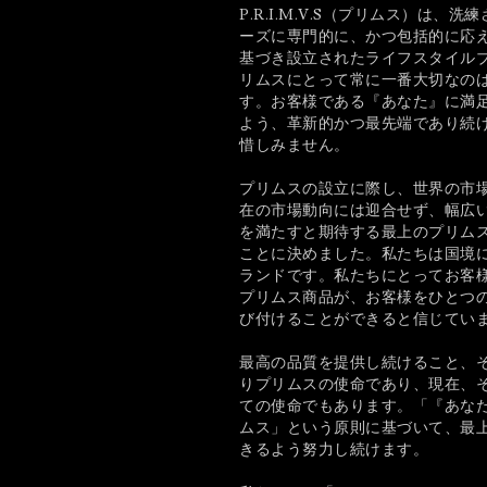
P.R.I.M.V.S（プリムス）は、
ーズに専門的に、かつ包括的に応
基づき設立されたライフスタイル
リムスにとって常に一番大切なの
す。お客様である『あなた』に満
よう、革新的かつ最先端であり続
惜しみません。
プリムスの設立に際し、世界の市
在の市場動向には迎合せず、幅広
を満たすと期待する最上のプリム
ことに決めました。私たちは国境
ランドです。私たちにとってお客
プリムス商品が、お客様をひとつ
び付けることができると信じてい
最高の品質を提供し続けること、
りプリムスの使命であり、現在、
ての使命でもあります。「『あな
ムス」という原則に基づいて、最
きるよう努力し続けます。