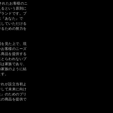
洗練されたお客様のニ
えるという原則に
ブランドです。プ
は『あなた』で
足していただける
けるための努力を
場を見た上で、現
いお客様のニーズ
ス商品を提供する
にとらわれないブ
様は家族であり、
の家族のように結
ます。
それが設立当初よ
そして未来に向け
た』のためのプリ
上の商品を提供で