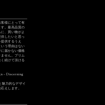
お客様にとって有
ます。最高品質の
もに、買い物がよ
提供したいと思っ
を提供するうえ
という理由はない
手に届かない価格
りません。プリム
永く続けて頂ける
gn – Discerning
クトと魅力的なデザイ
お応えします。