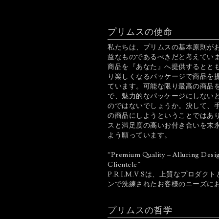
プリムスの使命
私たちは、プリムスの基本原則が
益なものであるべきだと考えてい
商品を『あなた』へ提供するとと
り楽しくなるパッケージで商品を
ています。可能な限り最高の商品
で、魅力的なパッケージにしない
のではないでしょうか。決して、
の商品にしようということではあ
スと満足度の高いお付き合いを末
よう願っています。
“Premium Quality – Alluring Desi
Clientele”
P.R.I.M.V.Sは、上質なプロダ
ンで洗練されたお客様のニーズに
プリムスの哲学